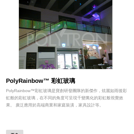
PolyRainbow™ 彩虹玻璃
PolyRainbow™彩虹玻璃是寶創研發團隊的新傑作，炫麗如雨後彩
虹般的彩虹玻璃，在不同的角度可呈現千變萬化的彩虹般視覺效
果。 廣泛應用於高端商業和家庭裝潢，家具設計等。