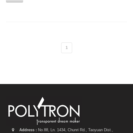
1
Address :
No.88, Ln. 1434, Chunri Rd., Taoyuan Dist.,