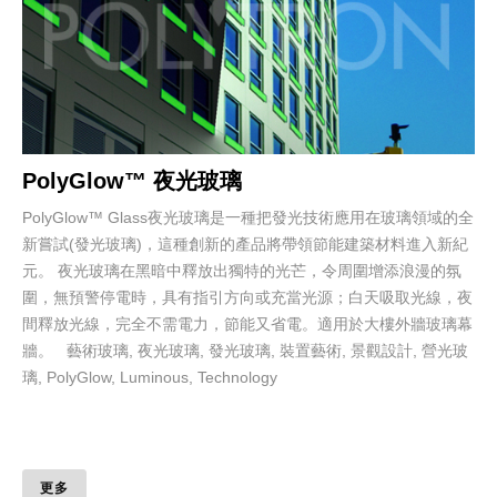
PolyGlow™ 夜光玻璃
PolyGlow™ Glass夜光玻璃是一種把發光技術應用在玻璃領域的全
新嘗試(發光玻璃)，這種創新的產品將帶領節能建築材料進入新紀
元。 夜光玻璃在黑暗中釋放出獨特的光芒，令周圍增添浪漫的氛
圍，無預警停電時，具有指引方向或充當光源；白天吸取光線，夜
間釋放光線，完全不需電力，節能又省電。適用於大樓外牆玻璃幕
牆。 藝術玻璃, 夜光玻璃, 發光玻璃, 裝置藝術, 景觀設計, 營光玻
璃, PolyGlow, Luminous, Technology
更多