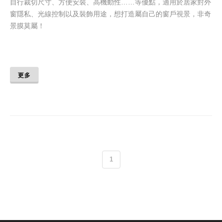
自行裁切尺寸、方便安裝、高機動性……等優點，適用於居家對外
窗隱私、光線控制以及裝飾用途，想打造屬自己的窗戶視景，非奇
景膜莫屬！
更多
1